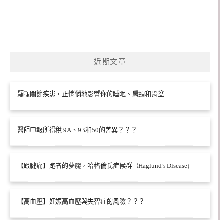
近期文章
顳顎關節疾患，正悄悄地影響你的睡眠、肩頸和骨盆
醫師申報所得稅 9A、9B和50的差異？？？
【跟腱痛】跑者的夢魘，哈格倫氏症候群（Haglund’s Disease)
【高血壓】妊娠高血壓與失智症的風險？？？