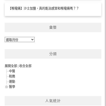
【喉嚨痛】沙士加鹽，真的能治感冒和喉嚨痛嗎？？
彙整
彙
整
分類
展開全部
|
收合全部
中醫
稅務
運動
醫學
人氣統計