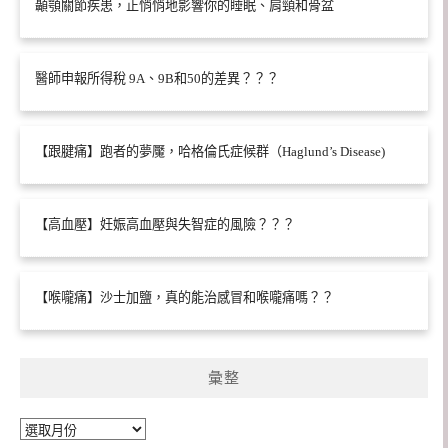
顳顎關節疾患，正悄悄地影響你的睡眠、肩頸和骨盆
醫師申報所得稅 9A、9B和50的差異？？？
【跟腱痛】跑者的夢魘，哈格倫氏症候群（Haglund’s Disease)
【高血壓】妊娠高血壓與失智症的風險？？？
【喉嚨痛】沙士加鹽，真的能治感冒和喉嚨痛嗎？？
彙整
彙