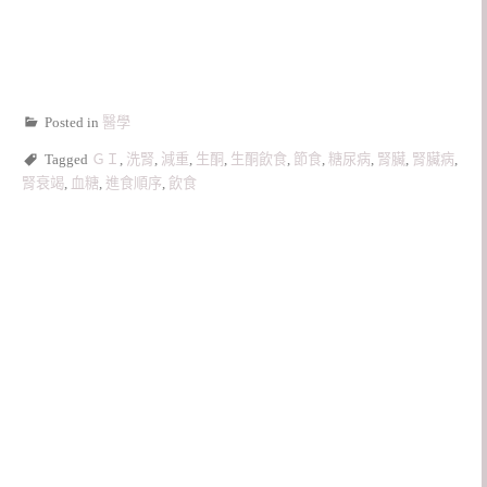
Posted in
醫學
Tagged
ＧＩ
,
洗腎
,
減重
,
生酮
,
生酮飲食
,
節食
,
糖尿病
,
腎臟
,
腎臟病
,
腎衰竭
,
血糖
,
進食順序
,
飲食