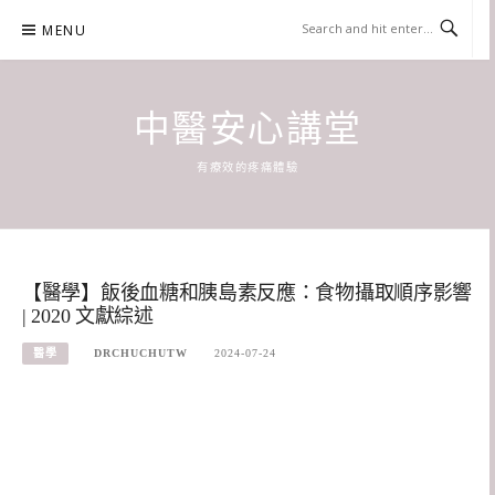
Skip
MENU
to
content
中醫安心講堂
有療效的疼痛體驗
【醫學】飯後血糖和胰島素反應：食物攝取順序影響
| 2020 文獻綜述
醫學
DRCHUCHUTW
2024-07-24