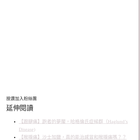
按讚加入粉絲團
延伸閱讀
【跟腱痛】跑者的夢魘，哈格倫氏症候群（Haglund’s
Disease)
【喉嚨痛】沙士加鹽，真的能治感冒和喉嚨痛嗎？？