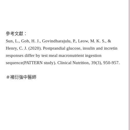
參考文獻：
Sun, L., Goh, H. J., Govindharajulu, P., Leow, M. K. S., &
Henry, C. J. (2020). Postprandial glucose, insulin and incretin
responses differ by test meal macronutrient ingestion
sequence(PATTERN study). Clinical Nutrition, 39(3), 950-957.
＃褚衍強中醫師