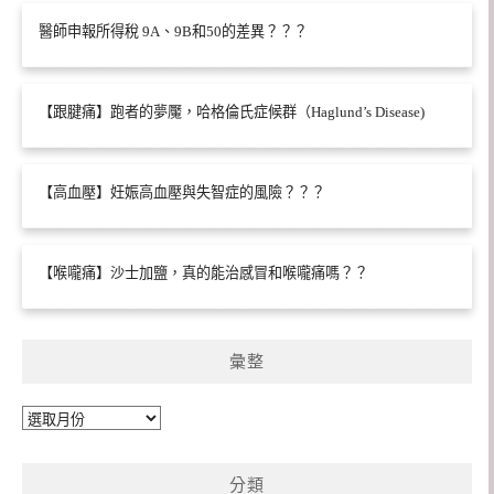
醫師申報所得稅 9A、9B和50的差異？？？
【跟腱痛】跑者的夢魘，哈格倫氏症候群（Haglund’s Disease)
【高血壓】妊娠高血壓與失智症的風險？？？
【喉嚨痛】沙士加鹽，真的能治感冒和喉嚨痛嗎？？
彙整
彙
整
分類