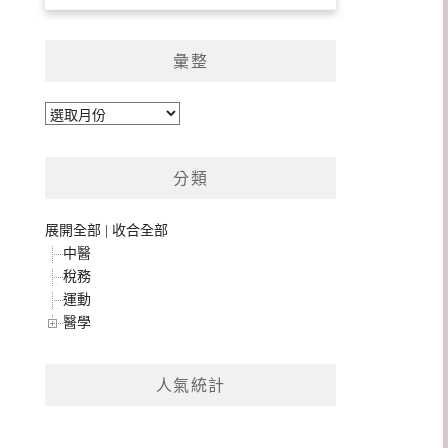
彙整
彙
整
分類
展開全部
|
收合全部
中醫
稅務
運動
醫學
人氣統計