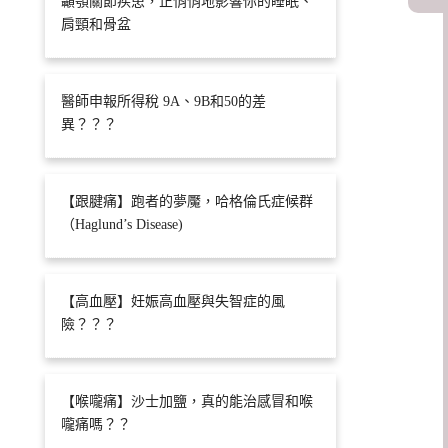
顳顎關節疾患，正悄悄地影響你的睡眠、
肩頸和骨盆
醫師申報所得稅 9A、9B和50的差
異？？？
【跟腱痛】跑者的夢魘，哈格倫氏症候群
（Haglund’s Disease)
【高血壓】妊娠高血壓與失智症的風
險？？？
【喉嚨痛】沙士加鹽，真的能治感冒和喉
嚨痛嗎？？