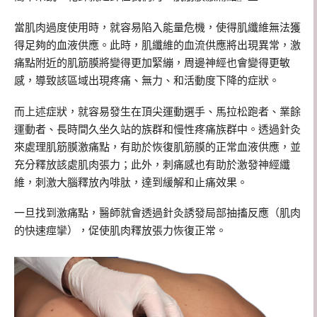
當肌肉過度使用時，就容易陷入能量危機，使得肌纖維無法獲
得足夠的血液供應。此時，肌纖維的血流供應將出現異常，激
痛點附近的肌筋膜將變得更加緊繃，周邊神經也會變得更敏
感，導致該區域出現疼痛、無力、和活動度下降的症狀。
而上述症狀，就容易發生在頂尖運動選手、馬拉松跑者、業餘
運動者、長時間久坐久站的族群和慢性疼痛族群中。透過針灸
來處理肌筋膜激痛點，有助於恢復肌筋膜的正常血液供應，並
充分釋放該處肌肉張力；此外，刺痛感也有助於激發神經纖
維，刺激大腦釋放內啡肽，達到緩解和止痛效果。
一旦找到激痛點，醫師就會透過針灸誘發局部抽搐反應（肌肉
的快速痙攣），促使肌肉釋放張力恢復正常。