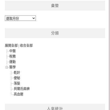
彙整
彙
整
分類
展開全部
|
收合全部
中醫
稅務
運動
醫學
乾針
便秘
落髮
貝爾氏麻痹
高血壓
人氣統計