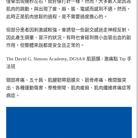
僅會出現幾秒左右，就好像打針一樣。然而，大多數人是因為
肌肉的跳動，與出現了痠、麻、脹、電感而感到不適。然而，
此時正是肌肉放鬆的過程，是不需要過度擔心的。
但部分患者因刺激感較強，會誘發一些副交感迷走神經反射，
因此產生頭暈、冒汗的狀況，有時也會碰到微小血管出血的副
作用，但整體來說都是安全且正常的。
The David G. Simons Academy, DGSA® 肌筋膜 / 激痛點 Trp 手
法班
頸部疼痛、五十肩、肌腱韌帶筋膜炎、筋骨疼痛、椎間盤突
出、各種運動傷害、脊椎側彎、肌肉痠麻、肌肉纖維疼痛症等
病症。