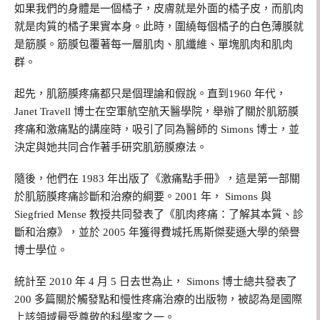
如果我們的身體是一個橘子，皮膚就是外面的橘子皮，而肌肉
就是肉質的橘子果實本身。此時，圍繞每個橘子的白色薄膜就
是筋膜。筋膜包覆著每一層肌肉、肌纖維、單塊肌肉和肌肉
群。
起先，肌筋膜疼痛都只是個理論和假說。直到1960 年代，
Janet Travell 博士在空軍航空航天醫學院，舉辦了關於肌筋膜
疼痛和激痛點的講座時，吸引了同為醫師的 Simons 博士，並
決定與她共同合作著手研究肌筋膜療法。
隨後，他們在 1983 年出版了《激痛點手冊》，這是第一部關
於肌筋膜疼痛診斷和治療的綱要。2001 年， Simons 與
Siegfried Mense 教授共同發表了《肌肉疼痛：了解其本質、診
斷和治療》，並於 2005 年獲得費城托馬斯傑斐遜大學的榮譽
博士學位。
統計至 2010 年 4 月 5 日去世為止， Simons 博士總共發表了
200 多篇關於觸發點和慢性疼痛治療的出版物，被認為是國際
上該領域最受尊敬的科學家之一。