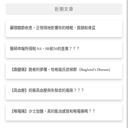
近期文章
顳顎關節疾患，正悄悄地影響你的睡眠、肩頸和骨盆
醫師申報所得稅 9A、9B和50的差異？？？
【跟腱痛】跑者的夢魘，哈格倫氏症候群（Haglund’s Disease)
【高血壓】妊娠高血壓與失智症的風險？？？
【喉嚨痛】沙士加鹽，真的能治感冒和喉嚨痛嗎？？