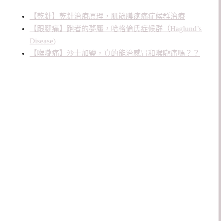
【乾針】乾針治療原理，肌筋膜疼痛症候群治療
【跟腱痛】跑者的夢魘，哈格倫氏症候群（Haglund’s
Disease)
【喉嚨痛】沙士加鹽，真的能治感冒和喉嚨痛嗎？？