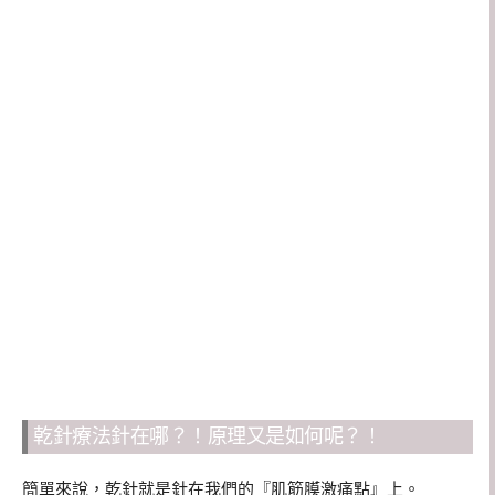
乾針療法針在哪？！原理又是如何呢？！
簡單來說，乾針就是針在我們的『肌筋膜激痛點』上。