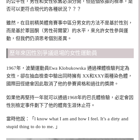
的公平性，男性和女性依舊必須分開，但這個依據的標準，是
否可以更符合現代的各種狀況？？？
雖然，在目前精英體育賽事中區分男女的方法不是基於性別，
而是基於睪固酮（男性荷爾蒙）的水平，來允許女性參與運
動，但我們仍須思考個別差異。
歷年來因性別爭議退場的女性運動員
1967年，波蘭運動員Ewa Klobukowska 通過裸體檢驗判定為
女性，卻在抽血檢查中驗出同時擁有 XX和XXY兩種染色體，
國際田徑總會因此取消了他的參賽資格和過往的獎牌。
如果他再堅持一年就可以通過1968年的巴氏體檢驗，必定會因
性別檢定事件劃下了他的體育生涯休止符。
當時他說：「l know what I am and how I feel. It’s a dirty and
stupid thing to do to me. 」