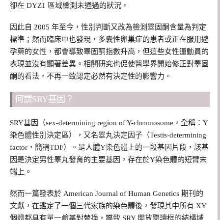
卻在 DYZ1 區域檢測未通過的狀況。
因此自 2005 年至今，性別判斷又改為檢測睪固酮含量為判定
標準；然而臨床中也發現，多囊性卵巢症的患者或正在服用避
孕藥的女性，都會導致睪固酮指數升高，但這些女性運動員的
表現並沒有顯著差異。相關研究也促使醫學界開始修正對睪固
酮的看法，不再一致認定必然有決定性的影響力。
何謂SRY基因？
SRY基因（sex-determining region of Y-chromosome，全稱：Y
染色體性別決定區），又名睪丸決定因子（Testis-determining
factor，簡稱TDF）。是人體Y染色體上的一段基因片段，該基
因是決定男性睪丸發育的主要基因，存在於Y染色體的短臂末
端上。
然而一篇發表於 American Journal of Human Genetics 期刊的
文獻，在鑑定了一個三代家族的染色體後，發現其中所有 XY
個體都具有單一鹼基對替換，導致 SRY 開放閱讀框的結構域