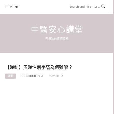
Skip
MENU
to
content
中醫安心講堂
有療效的疼痛體驗
【運動】奧運性別爭議為何難解？
運動
DRCHUCHUTW
2024-08-11