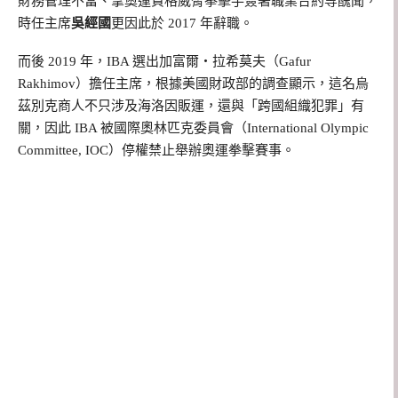
財務管理不當、拿奧運資格威脅拳擊手簽署職業合約等醜聞，
時任主席
吳經國
更因此於 2017 年辭職。
而後 2019 年，IBA 選出加富爾・拉希莫夫（Gafur
Rakhimov）擔任主席，根據美國財政部的調查顯示，這名烏
茲別克商人不只涉及海洛因販運，還與「跨國組織犯罪」有
關，因此 IBA 被國際奧林匹克委員會（International Olympic
Committee, IOC）停權禁止舉辦奧運拳擊賽事。