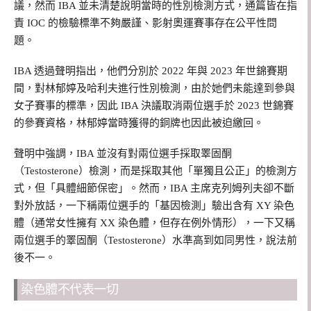
議，然而 IBA 並未清楚說明當時的性別檢測方式，通篇皆在指
責 IOC 的檢驗標準不夠嚴謹、影射奧運賽事存在公平性問
題。
IBA 透過聲明指出，他們分別於 2022 年與 2023 年世錦賽期
間，對林郁婷及哈利夫進行性別檢測，由於她們未能達到參與
女子賽事的標準，因此 IBA 決議取消兩位選手於 2023 世錦賽
的參賽資格，林郁婷當時獲得的銅牌也因此被迫繳回。
聲明中強調，IBA 並沒有對兩位選手採取睪固酮
（Testosterone）檢測，而是採取其他「單獨且公正」的檢測方
式，但「具體細節保密」。然而，IBA 主席克列姆列夫卻不斷
對外放話，一下稱兩位選手的「基因檢測」驗出含有 XY 染色
體（通常女性擁有 XX 染色體，但存在例外情形），一下又稱
兩位選手的睪固酮（Testosterone）水準高到如同男性，說法前
後不一。
染色體不代表一切