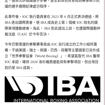
定，擅自允許兩國選手參賽，甚至對其他有意抵制賽事表示抗
議的選手展開紀律處分程序。
此事件後，IOC 執行委員會在 2023 年 6 月正式表決通過，將
IBA 逐出國際奧會，使 IBA 成為史上第 1 個被 IOC 除名的國
際單項運動總會。為此， IBA 對此提出上訴，也遭國際運動仲
裁法庭（CAS）於今年否決。
今年巴黎奧運的拳擊賽事是由 IOC 自行成立的工作小組所籌
備，不過美國、瑞士、英國、巴西、荷蘭等主要國家已另外成
立「世界拳擊協會（World Boxing）」，希望能取代 IBA 獲得
IOC 承認，確保 2028 洛杉磯奧運能保有拳擊項目，但台灣目
前仍是 IBA 成員。