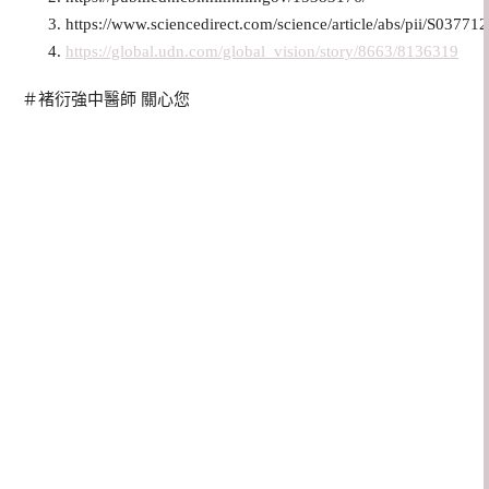
https://www.sciencedirect.com/science/article/abs/pii/S037
https://global.udn.com/global_vision/story/8663/8136319
＃褚衍強中醫師 關心您