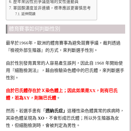
歷年來因性別爭議退場的女性運動員
睪固酮濃度並非連續，標準應該更審慎思考
延伸閱讀
體育賽事如何判斷性別
最早於1966年，歐洲的體育賽事為避免競賽爭議，裁判透過
『檢視外部生殖器』的方式，來判斷選手性別。
由於性別發育異常的人容易產生誤判，因此自 1968 年開始使
用『細胞檢測法』，藉由檢驗染色體中的巴氏體，來判斷選手
性別。
由於巴氏體存在於Ｘ染色體上；因此如果是XX，則有巴氏
體，若為XY，則無巴氏體
。
然而，若選手患有「
透納氏症」
這種性染色體異常的疾病時，
其染色體呈現為
XO
，不會形成巴氏體；所以外生殖器為女
性，但細胞檢測時，會被判定為男性。