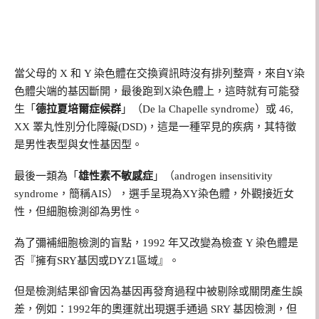
當父母的 X 和 Y 染色體在交換資訊時沒有排列整齊，來自Y染
色體尖端的基因斷開，最後跑到X染色體上，這時就有可能發
生「
德拉夏培爾症候群
」（De la Chapelle syndrome）或 46,
XX 睪丸性別分化障礙(DSD)，這是一種罕見的疾病，其特徵
是男性表型與女性基因型。
最後一類為「
雄性素不敏感症
」（androgen insensitivity
syndrome，簡稱AIS），選手呈現為XY染色體，外觀接近女
性，但細胞檢測卻為男性。
為了彌補細胞檢測的盲點，1992 年又改變為檢查 Y 染色體是
否『擁有SRY基因或DYZ1區域』。
但是檢測結果卻會因為基因再發育過程中被剔除或關閉產生誤
差，例如：1992年的奧運就出現選手通過 SRY 基因檢測，但