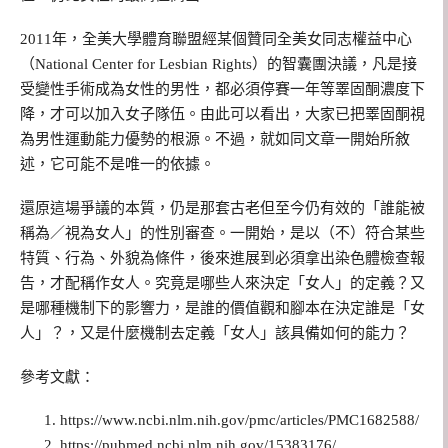
2011年，全美大學體育聯盟經某個贊同全美女同志權益中心
（National Center for Lesbian Rights）的智囊團決議，凡是接
受變性手術成為女性的男性，都必須停賽一年等睪固酮濃度下
降，才可以加入女子隊伍。由此可以看出，大家已把睪固酮視
為男性運動能力優勢的根源。不過，就如同文章一開始所敘
述，它可能不是唯一的依據。
還原這場爭議的本質，仍是那套古老但至今仍有效的「誰能被
稱為／視為女人」的性別審查。一開始，是以（不）符合某些
特質、行為、外貌為條件，後來進展到必須拿出染色體檢查報
告，才配稱作女人。究竟是哪些人來決定「女人」的定義？又
是哪種機制下的影響力，是誰的價值觀和腳本在決定誰是「女
人」？，又是什麼機制去定義「女人」該具備如何的能力？
參考文獻：
https://www.ncbi.nlm.nih.gov/pmc/articles/PMC1682588/
https://pubmed.ncbi.nlm.nih.gov/15383176/