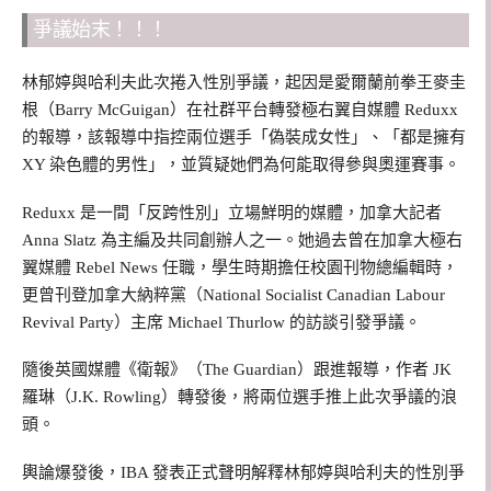
爭議始末！！！
林郁婷與哈利夫此次捲入性別爭議，起因是愛爾蘭前拳王麥圭
根（Barry McGuigan）在社群平台轉發極右翼自媒體 Reduxx
的報導，該報導中指控兩位選手「偽裝成女性」、「都是擁有
XY 染色體的男性」，並質疑她們為何能取得參與奧運賽事。
Reduxx 是一間「反跨性別」立場鮮明的媒體，加拿大記者
Anna Slatz 為主編及共同創辦人之一。她過去曾在加拿大極右
翼媒體 Rebel News 任職，學生時期擔任校園刊物總編輯時，
更曾刊登加拿大納粹黨（National Socialist Canadian Labour
Revival Party）主席 Michael Thurlow 的訪談引發爭議。
隨後英國媒體《衛報》（The Guardian）跟進報導，作者 JK
羅琳（J.K. Rowling）轉發後，將兩位選手推上此次爭議的浪
頭。
輿論爆發後，IBA 發表正式聲明解釋林郁婷與哈利夫的性別爭